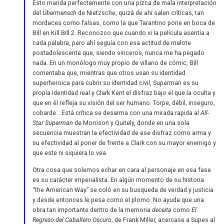
Esto marida perfectamente con una pizca de mala interpretación
del
Übermensch
de Nietzsche, quizá de ahí salen críticas, tan
mordaces como falsas, como la que Tarantino pone en boca de
Bill en Kill Bill 2. Reconozco que cuando vi la película asentía a
cada palabra, pero ahí seguía con esa actitud de malote
postadolescente que, siendo sinceros, nunca me ha pegado
nada. En un monólogo muy propio de villano de cómic, Bill
comentaba que, mientras que otros usan su identidad
superheroica para cubrir su identidad civil, Superman es su
propia identidad real y Clark Kent el disfraz bajo el que la oculta y
que en él refleja su visión del ser humano: Torpe, débil, inseguro,
cobarde… Está crítica se desarma con una mirada rapida al
All-
Star Superman
de Morrison y Quitely, donde en una sola
secuencia muestran la efectividad de ese disfraz como arma y
su efectividad al poner de frente a Clark con su mayor enemigo y
que este ni siquiera lo vea.
Otra cosa que solemos echar en cara al personaje en esa fase
es su carácter imperialista. En algún momento de su historia
“the American Way” se coló en su busqueda de verdad y justicia
y desde entonces le pesa como el plomo. No ayuda que una
obra tan importante dentro de la memoria
deceita
como
El
Regreso del Caballero Oscuro
, de Frank Miller, acercase a Supes al