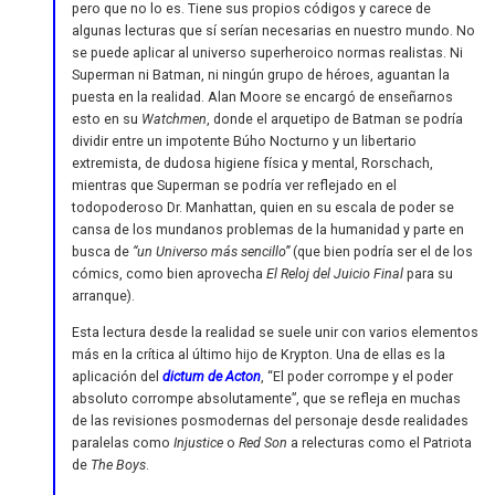
pero que no lo es. Tiene sus propios códigos y carece de
algunas lecturas que sí serían necesarias en nuestro mundo. No
se puede aplicar al universo superheroico normas realistas. Ni
Superman ni Batman, ni ningún grupo de héroes, aguantan la
puesta en la realidad. Alan Moore se encargó de enseñarnos
esto en su
Watchmen
, donde el arquetipo de Batman se podría
dividir entre un impotente Búho Nocturno y un libertario
extremista, de dudosa higiene física y mental, Rorschach,
mientras que Superman se podría ver reflejado en el
todopoderoso Dr. Manhattan, quien en su escala de poder se
cansa de los mundanos problemas de la humanidad y parte en
busca de
“un Universo más sencillo”
(que bien podría ser el de los
cómics, como bien aprovecha
El Reloj del Juicio Final
para su
arranque).
Esta lectura desde la realidad se suele unir con varios elementos
más en la crítica al último hijo de Krypton. Una de ellas es la
aplicación del
dictum de Acton
, “El poder corrompe y el poder
absoluto corrompe absolutamente”, que se refleja en muchas
de las revisiones posmodernas del personaje desde realidades
paralelas como
Injustice
o
Red Son
a relecturas como el Patriota
de
The Boys
.