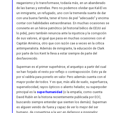
reaganismo
y lo transformase, todavía más, en un abanderado
de las barras y estrellas. Pero no podemos olvidar que Kal-El es
un inmigrante, un refugiado, uno con la tremenda suerte de dar
con una buena familia, tener el tono de piel “adecuado” y encima
contar con habilidades extraordinarias. En muchas ocasiones se
convierte en un héroe patriótico (el historial bélico de EEUU así
lo pide), pero también renuncia ante la injusticia y la corrupción
de sus valores, al igual que pasa en muchas ocasiones con el
Capitán América, otro que con razón cae a veces en la crítica
antiimperialista. Además de inmigrante, la educación de Clark
por parte de los Kent le lleva a estar siempre de parte del
desfavorecido.
Superman es el primer superhéroe, el arquetipo a partir del cual
se han forjado el resto por reflejo o contraposición. Esto ya de
por sí valdría para ponerlo en valor. Pero además cuenta con el
mayor poder de todos. Y es que, más allá de vuelo, superfuerza,
supervelocidad, rayos ópticos o aliento helador, su superpoder
principal es la
superhumanidad
(o la empatía, como cuenta
David Rubín en la historia recientemente publicada por ECC,
buscando siempre entender que sienten los demás). Superman
es alguien venido de fuera y capaz de ver lo mejor del ser
humano, de convertirse a la vez en defensor e inspirador.