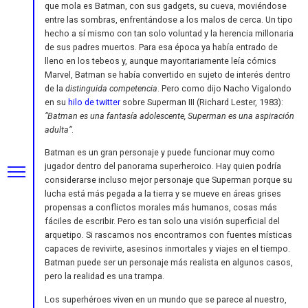
que mola es Batman, con sus gadgets, su cueva, moviéndose
entre las sombras, enfrentándose a los malos de cerca. Un tipo
hecho a sí mismo con tan solo voluntad y la herencia millonaria
de sus padres muertos. Para esa época ya había entrado de
lleno en los tebeos y, aunque mayoritariamente leía cómics
Marvel, Batman se había convertido en sujeto de interés dentro
de la
distinguida competencia
. Pero como dijo Nacho Vigalondo
en su
hilo de twitter
sobre Superman III (Richard Lester, 1983):
“Batman es una fantasía adolescente, Superman es una aspiración
adulta”
.
Batman es un gran personaje y puede funcionar muy como
jugador dentro del panorama superheroico. Hay quien podría
considerarse incluso mejor personaje que Superman porque su
lucha está más pegada a la tierra y se mueve en áreas grises
propensas a conflictos morales más humanos, cosas más
fáciles de escribir. Pero es tan solo una visión superficial del
arquetipo. Si rascamos nos encontramos con fuentes místicas
capaces de revivirte, asesinos inmortales y viajes en el tiempo.
Batman puede ser un personaje más realista en algunos casos,
pero la realidad es una trampa.
Los superhéroes viven en un mundo que se parece al nuestro,