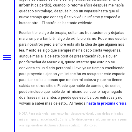
informática perdió), cuando lo retomé años después me había
quedado sin trabajo, después hubo un
impasse
hasta que el
nuevo trabajo que conseguí se volvió un infierno y empecé a
buscar otro… El patrón es bastante evidente.
Escribir tiene algo de terapia, soltar tus frustraciones y dejarlas
marchar, pero también algo de exhibicionismo. Podemos escribir
para nosotros pero siempre está ahí la idea de que alguien nos
lea. Y esto es algo que siempre me ha dado cierta vergüenza,
aunque más allá de este post de presentación (que alguien
podría tachar de
teaser
xD), quiero intentar que esto no se
convierta en un diario personal. Llevo ya un tiempo escribiendo
para proyectos ajenos y mi intención es recuperar este espacio
para dar salida a cosas que rondan mi cabeza y que no tienen
cabida en otros sitios. Puede que hable de cómics, de series,
puede incluso que hable de mí mismo aunque lo haya negado
dos frases más arriba, o puede que escriba dos entradas y no
volváis a saber más de esto… Al menos
hasta la próxima crisis
.
NOTA: Para este «relanzamiento» han desaparecido algunas de las entradas
más antiguas, las de hace 2 o 3 crisis. Tendría que ver si alguna merece la pena,
o si requiere de un
disclamer
sobre su contexto histórico ☺️.