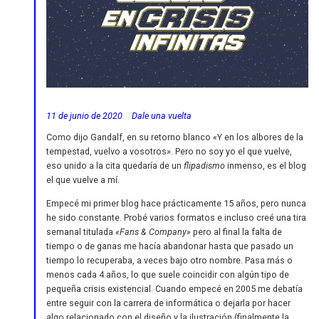
11 de junio de 2020
Dale una vuelta
Como dijo Gandalf, en su retorno blanco «Y en los albores de la
tempestad, vuelvo a vosotros». Pero no soy yo el que vuelve,
eso unido a la cita quedaría de un
flipadismo
inmenso, es el blog
el que vuelve a mí.
Empecé mi primer blog hace prácticamente 15 años, pero nunca
he sido constante. Probé varios formatos e incluso creé una tira
semanal titulada
«Fans & Company»
pero al final la falta de
tiempo o de ganas me hacía abandonar hasta que pasado un
tiempo lo recuperaba, a veces bajo otro nombre. Pasa más o
menos cada 4 años, lo que suele coincidir con algún tipo de
pequeña crisis existencial. Cuando empecé en 2005 me debatía
entre seguir con la carrera de informática o dejarla por hacer
algo relacionado con el diseño y la ilustración (finalmente la